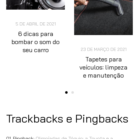
5 DE ABRIL DE 2021
6 dicas para
bombar o som do
seu carro
23 DE MARÇO DE 2021
Tapetes para
veículos: limpeza
e manutenção
Trackbacks e Pingbacks
Pingback:
Olimpíadas de Tóquio: a Toyota e a