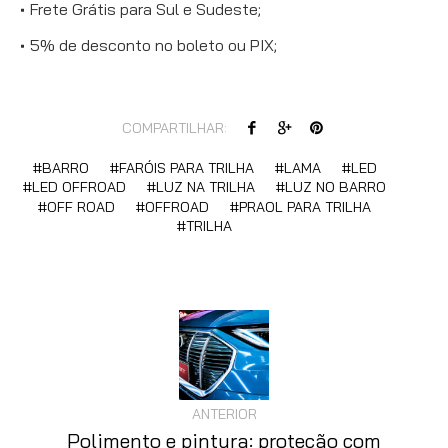
Frete Grátis para Sul e Sudeste;
5% de desconto no boleto ou PIX;
COMPARTILHAR:
BARRO
FARÓIS PARA TRILHA
LAMA
LED
LED OFFROAD
LUZ NA TRILHA
LUZ NO BARRO
OFF ROAD
OFFROAD
PRAOL PARA TRILHA
TRILHA
ANTERIOR
Polimento e pintura: proteção com