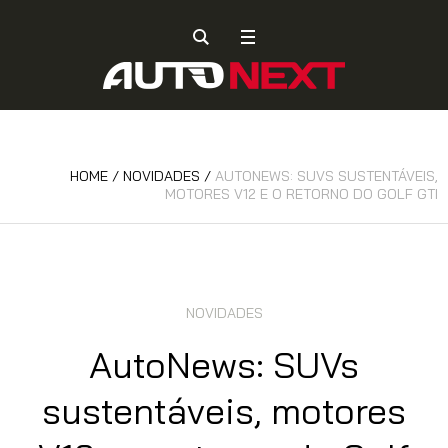
HOME
/
NOVIDADES
/
AUTONEWS: SUVS SUSTENTÁVEIS,
MOTORES V12 E O RETORNO DO GOLF GTI
NOVIDADES
AutoNews: SUVs
sustentáveis, motores