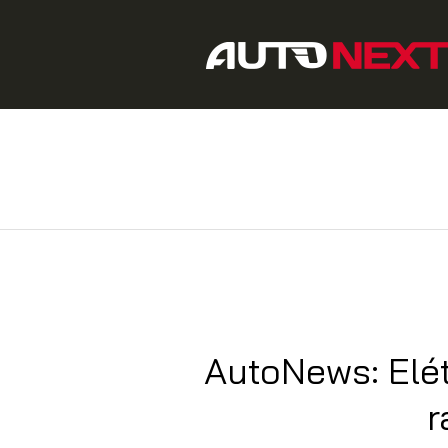
AutoNews: Elét
r