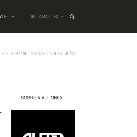
YLE
+
IR PARA O SITE
A E JEEP MILITAR RARO VAI A LEILÃO
SOBRE A AUTONEXT
r