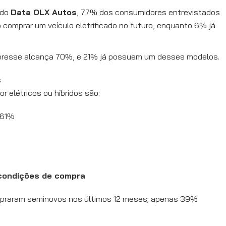
 do
Data OLX Autos
, 77% dos consumidores entrevistados
comprar um veículo eletrificado no futuro, enquanto 6% já
nteresse alcança 70%, e 21% já possuem um desses modelos.
s
or elétricos ou híbridos são:
 61%
 condições de compra
mpraram seminovos nos últimos 12 meses; apenas 39%