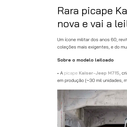
Rara picape K
nova e vai a le
Um ícone militar dos anos 60, re
coleções mais exigentes, e do m
Sobre o modelo leiloado
A
picape
Kaiser-Jeep M715
, c
em produção (~30 mil unidades, mu