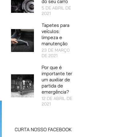
do seu carro
5 DE ABRIL DE
2021
Tapetes para
veículos:
limpeza e
manutenção
23 DE MARÇO
DE 2021
Por que é
importante ter
um auxiliar de
partida de
emergência?
12 DE ABRIL DE
2021
CURTA NOSSO FACEBOOK