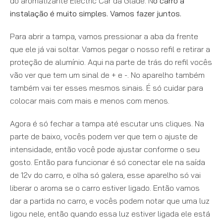
do aromatizante
Electric Car da Glade.
N
o carro a
instalação é muito simples. Vamos fazer juntos.
Para abrir a tampa, vamos pressionar a aba da frente
que ele já vai soltar.
Vamos pegar o nosso refil e retirar a
proteção de alumínio.
Aqui na parte de trás do refil vocês
vão ver que tem um sinal de + e -.
No aparelho também
também vai ter esses mesmos sinais. É só cuidar para
colocar mais com mais e menos com menos.
Agora é só fechar a tampa até escutar uns cliques.
Na
parte de baixo, vocês podem ver que tem o ajuste de
intensidade, então você pode ajustar conforme o seu
gosto.
Então para funcionar é só conectar ele na saída
de 12v do carro, e olha só galera, esse aparelho só vai
liberar o aroma se o carro estiver ligado.
Então vamos
dar a partida no carro, e vocês podem notar que uma luz
ligou nele, então quando essa luz estiver ligada ele está