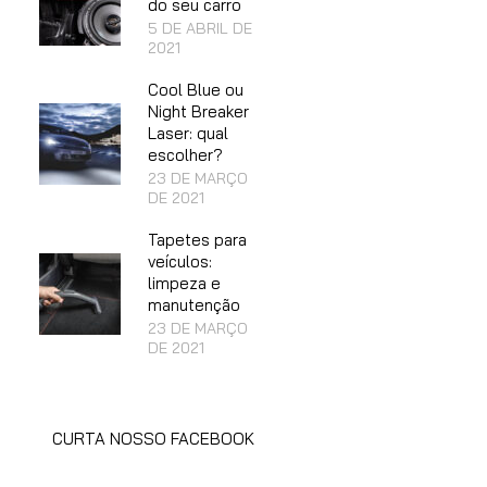
do seu carro
5 DE ABRIL DE
2021
Cool Blue ou
Night Breaker
Laser: qual
escolher?
23 DE MARÇO
DE 2021
Tapetes para
veículos:
limpeza e
manutenção
23 DE MARÇO
DE 2021
CURTA NOSSO FACEBOOK