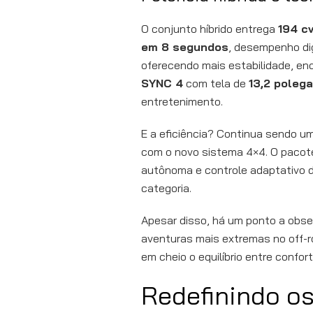
O conjunto híbrido entrega
194 c
em 8 segundos
, desempenho di
oferecendo mais estabilidade, enq
SYNC 4
com tela de
13,2 poleg
entretenimento.
E a eficiência? Continua sendo u
com o novo sistema 4×4. O paco
autônoma e controle adaptativo 
categoria.
Apesar disso, há um ponto a obse
aventuras mais extremas no off-ro
em cheio o equilíbrio entre confor
Redefinindo os