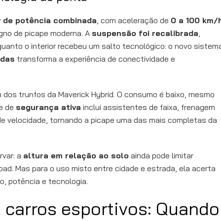
v de potência combinada
, com aceleração de
0 a 100 km/
gno de picape moderna. A
suspensão foi recalibrada
,
uanto o interior recebeu um salto tecnológico: o novo sistem
adas
transforma a experiência de conectividade e
m dos trunfos da Maverick Hybrid. O consumo é baixo, mesmo
te de
segurança ativa
inclui assistentes de faixa, frenagem
de velocidade, tornando a picape uma das mais completas da
rvar: a
altura em relação ao solo
ainda pode limitar
ad. Mas para o uso misto entre cidade e estrada, ela acerta
to, potência e tecnologia.
 carros esportivos: Quando