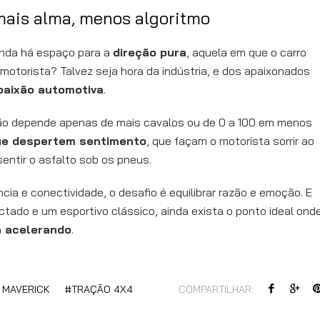
 mais alma, menos algoritmo
ainda há espaço para a
direção pura
, aquela em que o carro
torista? Talvez seja hora da indústria, e dos apaixonados
paixão automotiva
.
ão depende apenas de mais cavalos ou de 0 a 100 em menos
ue despertem sentimento
, que façam o motorista sorrir ao
sentir o asfalto sob os pneus.
ia e conectividade, o desafio é equilibrar razão e emoção. E
tado e um esportivo clássico, ainda exista o ponto ideal ond
a acelerando
.
 MAVERICK
TRAÇÃO 4X4
COMPARTILHAR: