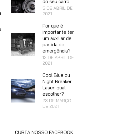
do seu carro
5 DE ABRIL DE
h
2021
Por que é
a
importante ter
um auxiliar de
partida de
emergência?
12 DE ABRIL DE
2021
Cool Blue ou
Night Breaker
Laser: qual
escolher?
23 DE MARÇO
DE 2021
CURTA NOSSO FACEBOOK