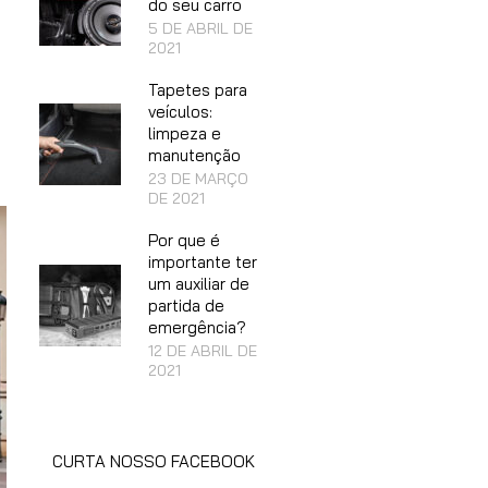
do seu carro
5 DE ABRIL DE
2021
Tapetes para
veículos:
limpeza e
manutenção
23 DE MARÇO
DE 2021
Por que é
importante ter
um auxiliar de
partida de
emergência?
12 DE ABRIL DE
2021
CURTA NOSSO FACEBOOK