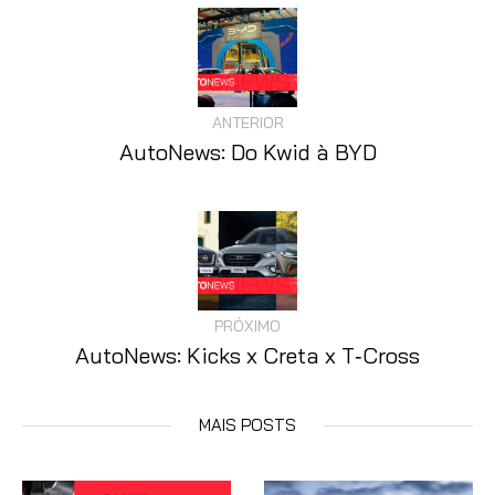
ANTERIOR
AutoNews: Do Kwid à BYD
PRÓXIMO
AutoNews: Kicks x Creta x T‑Cross
MAIS POSTS